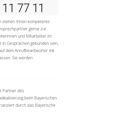
 11 77 11
n stehen Ihnen kompetente
nsprechpartner gerne zur
eiterinnen und Mitarbeiter im
r in Gesprächen gebunden sein,
t auf dem Anrufbeantworter mit
rlassen. Sie werden
t Partner des
ikalisierung beim Bayerischen
inanziert durch das Bayerische
.